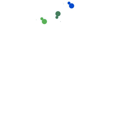
Plattform der EU-Kommiss
Streitbeilegung: https://e
Wir sind zur Teilnahme an
Streitbeilegungsverfahren
Verbraucherschlichtungsst
bereit.
Terziblitz Gebäudereinigu
Zentrale
Bürozeiten
Termine nach Vereinbarun